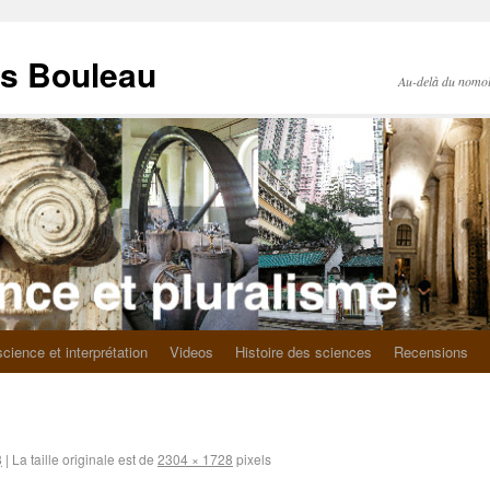
as Bouleau
Au-delà du nomo
science et interprétation
Videos
Histoire des sciences
Recensions
8
|
La taille originale est de
2304 × 1728
pixels