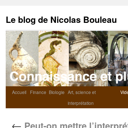
Le blog de Nicolas Bouleau
Accueil
Finance
Biologie
Art, science et
Vid
interprétation
←
Peut-on mettre l’interpr