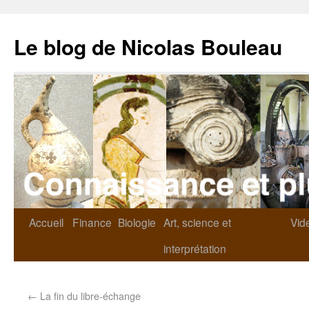
Le blog de Nicolas Bouleau
Accueil
Finance
Biologie
Art, science et
Vid
interprétation
←
La fin du libre-échange