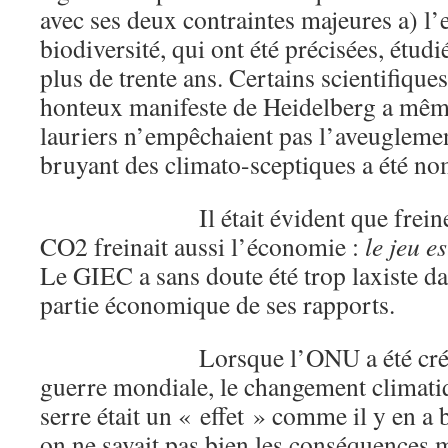
avec ses deux contraintes majeures a) l’ef
biodiversité, qui ont été précisées, étud
plus de trente ans. Certains scientifiques
honteux manifeste de Heidelberg a mêm
lauriers n’empêchaient pas l’aveuglemen
bruyant des climato-sceptiques a été n
Il était évident que freiner l
CO2 freinait aussi l’économie :
le jeu e
Le GIEC a sans doute été trop laxiste da
partie économique de ses rapports.
Lorsque l’ONU a été créée ap
guerre mondiale, le changement climatiq
serre était un « effet » comme il y en a
on ne savait pas bien les conséquences m