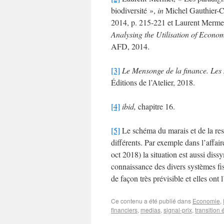
biodiversité »,
in
Michel Gauthier-Cl
2014, p. 215-221 et Laurent Merme
Analysing the Utilisation of Econo
AFD, 2014.
[3]
Le Mensonge de la finance. Les m
Éditions de l’Atelier, 2018.
[4]
ibid,
chapitre 16.
[5]
Le schéma du marais et de la ress
différents. Par exemple dans l’aff
oct 2018) la situation est aussi diss
connaissance des divers systèmes fi
de façon très prévisible et elles ont 
Ce contenu a été publié dans
Economie
,
financiers
,
medias
,
signal-prix
,
transition