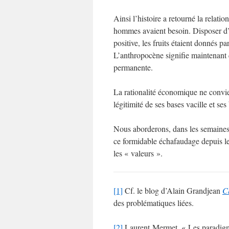
Ainsi l’histoire a retourné la relati
hommes avaient besoin. Disposer d’ar
positive, les fruits étaient donnés par
L’anthropocène signifie maintenant q
permanente.
La rationalité économique ne convient
légitimité de ses bases vacille et ses
Nous aborderons, dans les semaines
ce formidable échafaudage depuis le
les « valeurs ».
[1]
Cf. le blog d’Alain Grandjean
C
des problématiques liées.
[2]
Laurent Mermet, « Les paradigmes