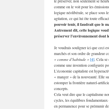
le préserver, non seulement se heurt
comme on le voit pour les émissions
logique néolibérale, se place sous le
agitation, ce qui lui ôte toute effica
pouvoir tenir, il faudrait que le m
Autrement dit, cette logique voud
préserver l’environnement dont le
Je voudrais souligner ici que ceci es
marchés et son ordre de grandeur co
« comme d’habitude »
[4]
. Cela se
comme une invention configurée pour 
L’économie capitaliste est hyperactive
« manger » de la nouveauté. Elle sur
estomper la frontière naturel-artific
concepts.
Cela veut dire que le capitalisme no
cycles, les équilibres fondamentaux e
en permanence pour se prémunir des