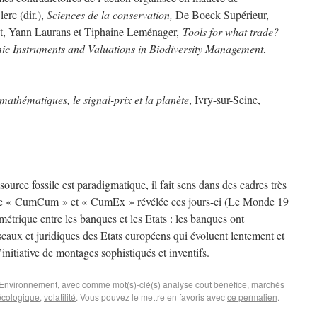
erc (dir.),
Sciences de la conservation,
De Boeck Supérieur,
t, Yann Laurans et Tiphaine Leménager,
Tools for what trade?
mic Instruments and Valuations in Biodiversity Management
,
athématiques, le signal-prix et la planète
, Ivry-sur-Seine,
ource fossile est paradigmatique, il fait sens dans des cadres très
aire « CumCum » et « CumEx » révélée ces jours-ci (Le Monde 19
ymétrique entre les banques et les Etats : les banques ont
scaux et juridiques des Etats européens qui évoluent lentement et
l’initiative de montages sophistiqués et inventifs.
Environnement
, avec comme mot(s)-clé(s)
analyse coût bénéfice
,
marchés
 écologique
,
volatilité
. Vous pouvez le mettre en favoris avec
ce permalien
.