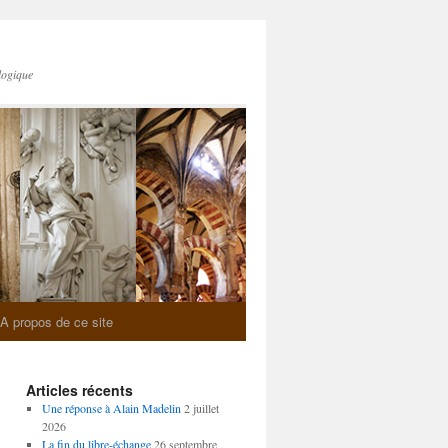
logique
A propos de ce site
Articles récents
Une réponse à Alain Madelin
2 juillet
2026
La fin du libre-échange
26 septembre