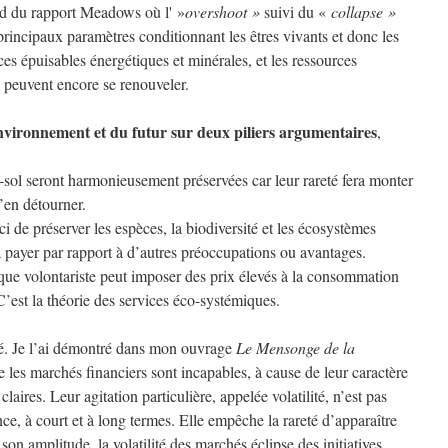
ard du rapport Meadows où l' »
overshoot »
suivi du «
collapse »
 principaux paramètres conditionnant les êtres vivants et donc les
ces épuisables énergétiques et minérales, et les ressources
) peuvent encore se renouveler.
environnement et du futur sur deux piliers argumentaires
,
-sol seront harmonieusement préservées car leur rareté fera monter
s’en détourner.
ci de préserver les espèces, la biodiversité et les écosystèmes
à payer par rapport à d’autres préoccupations ou avantages.
que volontariste peut imposer des prix élevés à la consommation
C’est la théorie des services éco-systémiques.
té. Je l’ai démontré dans mon ouvrage
Le Mensonge de la
 les marchés financiers sont incapables, à cause de leur caractère
laires. Leur agitation particulière, appelée volatilité, n’est pas
ce, à court et à long termes. Elle empêche la rareté d’apparaître
 son amplitude, la volatilité des marchés éclipse des initiatives