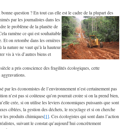
a bonne question ? En tout cas elle est le cadre de la plupart des
imés par les jou
rnalistes dans les
dre le problème de la planète de
 Cela ramène ce qui est souhaitable
e. Et on retombe dans les ornières
la nature ne vaut qu’à la hauteur
er vis à vis d’autres biens et
siècle a pris conscience des fragilités écologiques, cette
 aggravations.
lisé par les économistes de l’environnement n’est certainement pas
ition n’est pas si coûteuse qu’on pourrait croire si on la prend bien,
’elle crée, si on utilise les leviers économiques puissants que sont
axes ciblées, la gestion des déchets, le recyclage et si on cherche
er les produits chimiques
[1]
. Ces écologistes qui sont dans l’action
 réalistes, suivant le constat qu’aujourd’hui concrètement