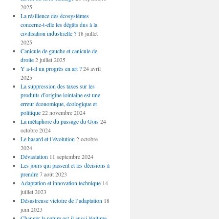
2025
La résilience des écosystèmes
concerne-t-elle les dégâts dus à la
civilisation industrielle ?
18 juillet
2025
Canicule de gauche et canicule de
droite
2 juillet 2025
Y a-t-il un progrès en art ?
24 avril
2025
La suppression des taxes sur les
produits d’origine lointaine est une
erreur économique, écologique et
politique
22 novembre 2024
La métaphore du passage du Gois
24
octobre 2024
Le hasard et l’évolution
2 octobre
2024
Dévastation
11 septembre 2024
Les jours qui passent et les décisions à
prendre
7 août 2023
Adaptation et innovation technique
14
juillet 2023
Désastreuse victoire de l’adaptation
18
juin 2023
Changer la nature est-il aussi légitime