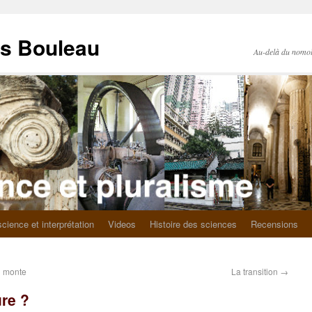
as Bouleau
Au-delà du nomo
science et interprétation
Videos
Histoire des sciences
Recensions
i monte
La transition
→
re ?