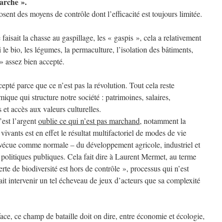
marche ».
sent des moyens de contrôle dont l’efficacité est toujours limitée.
.
aisait la chasse au gaspillage, les « gaspis », cela a relativement
e bio, les légumes, la permaculture, l’isolation des bâtiments,
» assez bien accepté.
cepté parce que ce n’est pas la révolution. Tout cela reste
que qui structure notre société : patrimoines, salaires,
 et accès aux valeurs culturelles.
u’est l’argent
oublie ce qui n’est pas marchand
, notamment la
vivants est en effet le résultat multifactoriel de modes de vie
– vécue comme normale – du développement agricole, industriel et
 politiques publiques. Cela fait dire à Laurent Mermet, au terme
rte de biodiversité est hors de contrôle », processus qui n’est
ait intervenir un tel écheveau de jeux d’acteurs que sa complexité
face, ce champ de bataille doit on dire, entre économie et écologie,