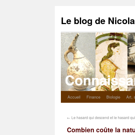
Le blog de Nicol
Accueil
Finance
Biologie
Art, 
←
Le hasard qui descend et le hasard qu
Combien coûte la natu