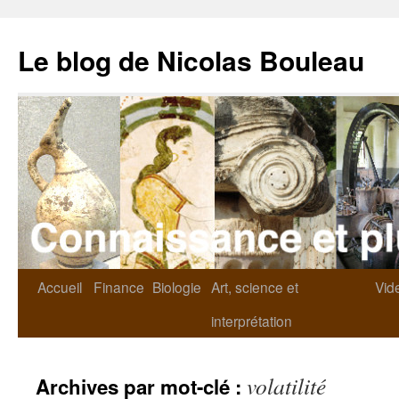
Le blog de Nicolas Bouleau
Accueil
Finance
Biologie
Art, science et
Vid
interprétation
volatilité
Archives par mot-clé :