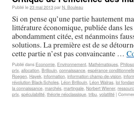
Publié le
23 mai 2013
par
N. Bouleau
Si on pense qu’une partie hautement ma
littérature économique, publiée dans les
abondamment citée, est néanmoins fauss
solutions. La première est de se détour
cette partie n’est pas convaincante …
Co
Publié dans
Economie
,
Environnement
,
Mathématiques
,
Philos
prix
,
allocation
,
Brillouin
,
connaissance
,
espérance conditionnell
Roegen
,
Hayek
,
information
,
information champ-de-vision
,
infor
révolution Black-Scholes
,
Léon Brillouin
,
Léon Walras
,
loi fonda
la connaissance
,
marchés
,
martingale
,
Norbert Wiener
,
ressour
prix
,
spéculabilité
,
théorie néoclassique
,
tribu
,
volatilité
|
Comment