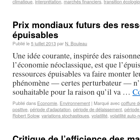
climatique
,
interprétation
,
marchés financiers
,
transition écologi
Prix mondiaux futurs des res
épuisables
Publié le
5 juillet 2013
par
N. Bouleau
Une idée courante, inspirée des raisonn
l’économie néoclassique, est que l’épui
ressources épuisables va faire monter leu
phénomène — certes perturbateur — n’
souhaitable pour la raison qu’il va …
Co
Publié dans
Economie
,
Environnement
|
Marqué avec
coiffure 
positive
,
période d'adaptation
,
période de délaissement
,
période
Robert Solow
,
variations stochastiques
,
volatilité
,
volatilité auto-r
Critique de l’efficience des m