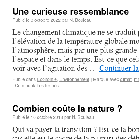
Une curieuse ressemblance
Publié le
3 octobre 2022
par
N. Bouleau
Le changement climatique ne se traduit
l’élévation de la température globale m
l’atmosphère, mais par une plus grande 
l’espace et dans le temps. Est-ce que ce
voir avec l’agitation des …
Continuer la
Publié dans
Economie
,
Environnement
|
Marqué avec
climat
,
ma
|
Commentaires fermés
Combien coûte la nature ?
Publié le
10 octobre 2018
par
N. Bouleau
Qui va payer la transition ? Est-ce la bo
cas elle est le cadre de la plupart des dé