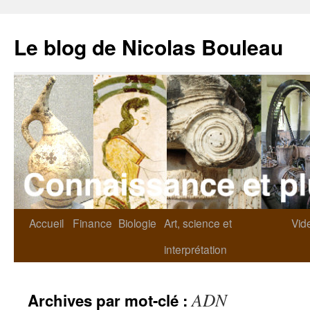
Le blog de Nicolas Bouleau
Accueil
Finance
Biologie
Art, science et
Vid
interprétation
ADN
Archives par mot-clé :