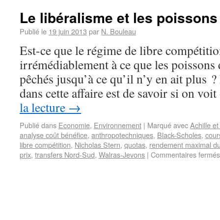
Le libéralisme et les poissons
Publié le
19 juin 2013
par
N. Bouleau
Est-ce que le régime de libre compétiti
irrémédiablement à ce que les poissons 
pêchés jusqu’à ce qu’il n’y en ait plus ?
dans cette affaire est de savoir si on vo
la lecture
→
Publié dans
Economie
,
Environnement
|
Marqué avec
Achille et
analyse coût bénéfice
,
anthropotechniques
,
Black-Scholes
,
cour
libre compétition
,
Nicholas Stern
,
quotas
,
rendement maximal du
prix
,
transfers Nord-Sud
,
Walras-Jevons
|
Commentaires fermés