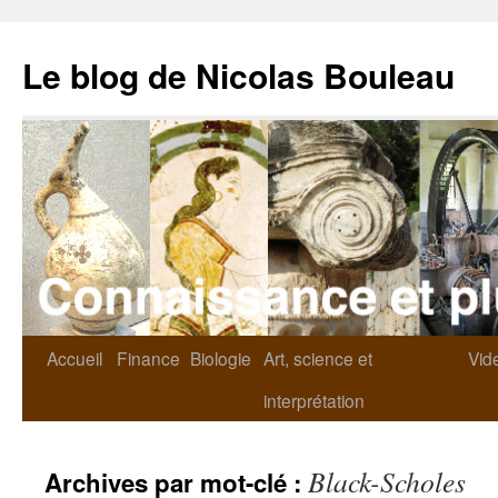
Le blog de Nicolas Bouleau
Accueil
Finance
Biologie
Art, science et
Vid
interprétation
Black-Scholes
Archives par mot-clé :