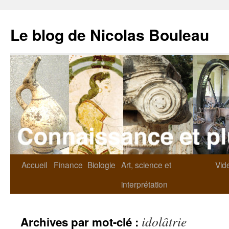
Le blog de Nicolas Bouleau
Accueil
Finance
Biologie
Art, science et
Vid
interprétation
idolâtrie
Archives par mot-clé :