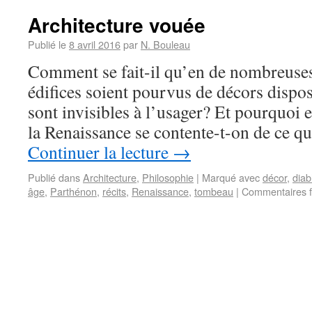
Architecture vouée
Publié le
8 avril 2016
par
N. Bouleau
Comment se fait-il qu’en de nombreuses 
édifices soient pourvus de décors disposé
sont invisibles à l’usager? Et pourquoi 
la Renaissance se contente-t-on de ce 
Continuer la lecture
→
Publié dans
Architecture
,
Philosophie
|
Marqué avec
décor
,
diab
âge
,
Parthénon
,
récits
,
Renaissance
,
tombeau
|
Commentaires 