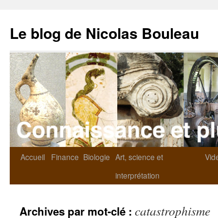
Le blog de Nicolas Bouleau
Accueil
Finance
Biologie
Art, science et
Vid
interprétation
catastrophisme
Archives par mot-clé :