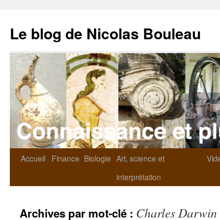
Le blog de Nicolas Bouleau
Accueil
Finance
Biologie
Art, science et
Vid
interprétation
Charles Darwin
Archives par mot-clé :