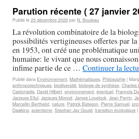
Parution récente ( 27 janvier 2
Publié le
25 décembre 2020
par
N. Bouleau
La révolution combinatoire de la biologi
possibilités vertigineuses offertes par 
en 1953, ont créé une problématique uni
humaine: le vivant que nous connaisson
infime partie de ce …
Continuer la lect
Publié dans
Environnement
,
Mathématiques
,
Philosophie
|
Marq
anthropotechniques
,
biodiversité
,
biologie de synthèse
,
Charles 
Castoriadis
,
David Hilbert
,
environnement
,
éventuel
,
François Du
Jacques Ellul
,
Jacques Monod
,
James Lovelock
,
Jean Perrin
,
Je
Marcellin Berthelot
,
nature
,
Patrick Bateson
,
Pierre Samuel
,
pro
Dawkins
,
scientisme
,
Stephan Jay Gould
,
transition écologique
|