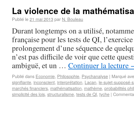
La violence de la mathématisa
Publié le
21 mai 2013
par
N. Bouleau
Durant longtemps on a utilisé, notamme
française pour les tests de QI, l’exercice
prolongement d’une séquence de quelque
n’est pas difficile de voir que cette quest
ambiguë, et un …
Continuer la lecture
Publié dans
Economie
,
Philosophie
,
Psychanalyse
|
Marqué av
signifiante
,
inconscient
,
interprétation
,
Lacan
,
le-sujet-supposé-
marchés financiers
,
mathématisation
,
mathème
,
probabilités ph
simplicité des lois
,
structuralisme
,
tests de QI
,
tyche
|
Commentai