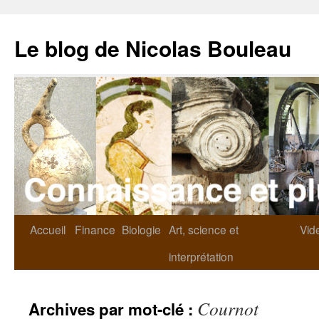
Le blog de Nicolas Bouleau
Accueil
Finance
Biologie
Art, science et
Vid
interprétation
Cournot
Archives par mot-clé :