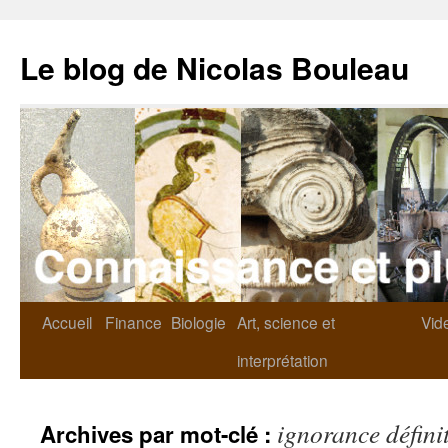
Le blog de Nicolas Bouleau
Accueil
Finance
Biologie
Art, science et
Vid
interprétation
ignorance définit
Archives par mot-clé :