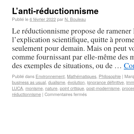
L’anti-réductionnisme
Publié le
6 février 2022
par
N. Bouleau
Le réductionnisme propose de ramener 
l’explication scientifique, quitte à prome
seulement pour demain. Mais on peut voi
comme fournissant par elle-même des ma
des exemples de situations, ou de …
Con
Publié dans
Environnement
,
Mathématiques
,
Philosophie
|
Marq
business as usual
,
dualisme
,
évolution
,
ignorance définitive
,
imm
LUCA
,
monisme
,
nature
,
point critique
,
post-modernisme
,
proce
réductionnisme
|
Commentaires fermés