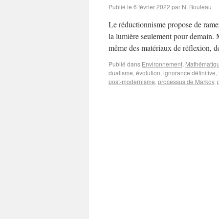
Publié le
6 février 2022
par
N. Bouleau
Le réductionnisme propose de ramene
la lumière seulement pour demain. M
même des matériaux de réflexion, d
Publié dans
Environnement
,
Mathématiq
dualisme
,
évolution
,
ignorance définitive
,
post-modernisme
,
processus de Markov
,