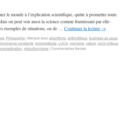
r le monde à l’explication scientifique, quitte à promettre toute
ais on peut voir aussi la science comme fournissant par elle-
es exemples de situations, ou de …
Continuer la lecture
→
ues
,
Philosophie
|
Marqué avec
algorithme
,
arithmétique
,
business as usual
,
imminence constante
,
incomplétude
,
LUCA
,
monisme
,
nature
,
point critique
,
procrastination
,
réductionnisme
|
Commentaires fermés