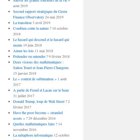
Sauver les grands foncteurs de la vie
9
août 2019
Second rapport stratégique du Green
Finance Observatory
24 mai 2019
La transition
3 avril 2019
Combien coûte la nature ?
10 octobre
2018
Le hasard qui descend et le hasard qui
monte
19 juin 2018
Aimer les lois
11 mai 2018
Prétendre ou entendre ?
9 février 2018
Deux visions des mathématiques :
Saliou Touré et Jean-Pierre Changeux
15 janvier 2018
Le « contrat de sublimation »
1 août
2017
A partir de Freud et Lacan sur le beau
31 juillet 2017
Donald Trump, loup de Wall Street ?
2
février 2017
Have the poor become « stranded
assets » ?
29 décembre 2016
Quelles mathématiques faire ?
14
novembre 2016
La métaphore informatique
12 octobre