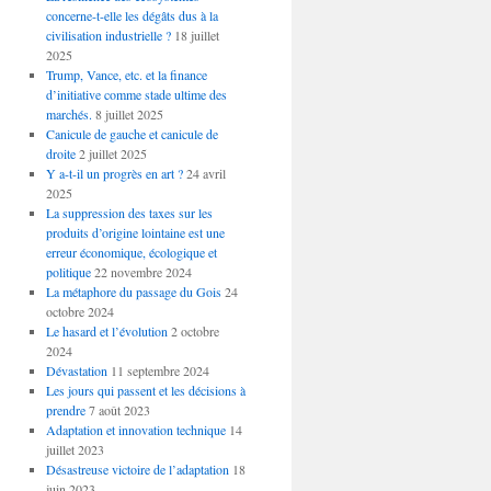
concerne-t-elle les dégâts dus à la
civilisation industrielle ?
18 juillet
2025
Trump, Vance, etc. et la finance
d’initiative comme stade ultime des
marchés.
8 juillet 2025
Canicule de gauche et canicule de
droite
2 juillet 2025
Y a-t-il un progrès en art ?
24 avril
2025
La suppression des taxes sur les
produits d’origine lointaine est une
erreur économique, écologique et
politique
22 novembre 2024
La métaphore du passage du Gois
24
octobre 2024
Le hasard et l’évolution
2 octobre
2024
Dévastation
11 septembre 2024
Les jours qui passent et les décisions à
prendre
7 août 2023
Adaptation et innovation technique
14
juillet 2023
Désastreuse victoire de l’adaptation
18
juin 2023