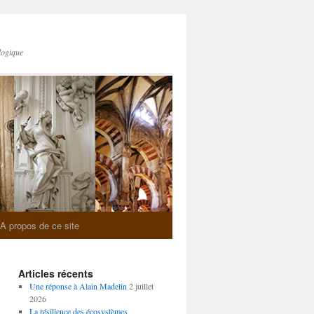
logique
A propos de ce site
Articles récents
Une réponse à Alain Madelin
2 juillet
2026
La résilience des écosystèmes