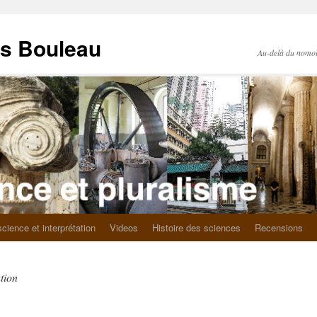
as Bouleau
Au-delà du nomo
science et interprétation
Videos
Histoire des sciences
Recensions
tion