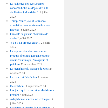
La résilience des écosystèmes
concerne-t-elle les dégâts dus à la
civilisation industrielle ?
18 juillet
2025
Trump, Vance, etc. et la finance
d’initiative comme stade ultime des
marchés.
8 juillet 2025
Canicule de gauche et canicule de
droite
2 juillet 2025
Y a-t-il un progrès en art ?
24 avril
2025
La suppression des taxes sur les
produits d’origine lointaine est une
erreur économique, écologique et
politique
22 novembre 2024
La métaphore du passage du Gois
24
octobre 2024
Le hasard et l’évolution
2 octobre
2024
Dévastation
11 septembre 2024
Les jours qui passent et les décisions à
prendre
7 août 2023
Adaptation et innovation technique
14
juillet 2023
Désastreuse victoire de l’adaptation
18