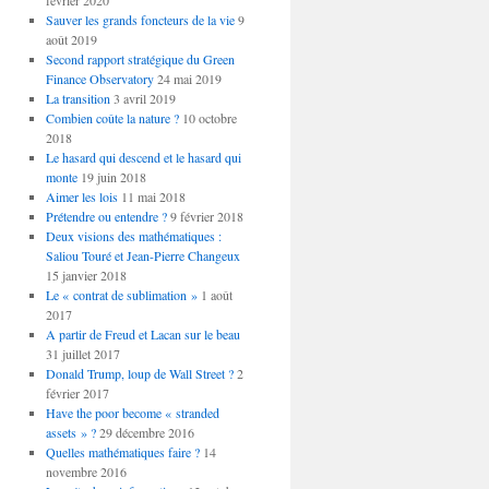
février 2020
Sauver les grands foncteurs de la vie
9
août 2019
Second rapport stratégique du Green
Finance Observatory
24 mai 2019
La transition
3 avril 2019
Combien coûte la nature ?
10 octobre
2018
Le hasard qui descend et le hasard qui
monte
19 juin 2018
Aimer les lois
11 mai 2018
Prétendre ou entendre ?
9 février 2018
Deux visions des mathématiques :
Saliou Touré et Jean-Pierre Changeux
15 janvier 2018
Le « contrat de sublimation »
1 août
2017
A partir de Freud et Lacan sur le beau
31 juillet 2017
Donald Trump, loup de Wall Street ?
2
février 2017
Have the poor become « stranded
assets » ?
29 décembre 2016
Quelles mathématiques faire ?
14
novembre 2016