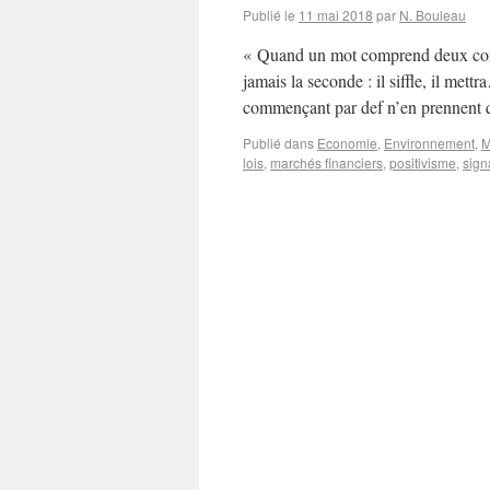
Publié le
11 mai 2018
par
N. Bouleau
« Quand un mot comprend deux conso
jamais la seconde : il siffle, il m
commençant par def n’en prennent 
Publié dans
Economie
,
Environnement
,
M
lois
,
marchés financiers
,
positivisme
,
sign