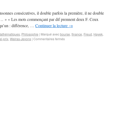
nnes consécutives, il double parfois la première, il ne double
ettra… » « Les mots commençant par dif prennent deux F. Ceux
qu’un : différence, …
Continuer la lecture
→
athématiques
,
Philosophie
|
Marqué avec
bourse
,
finance
,
Freud
,
Hayek
,
al-prix
,
Walras-Jevons
|
Commentaires fermés