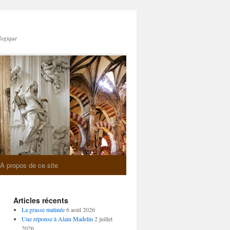
logique
A propos de ce site
Articles récents
La grasse matinée
6 août 2026
Une réponse à Alain Madelin
2 juillet
2026