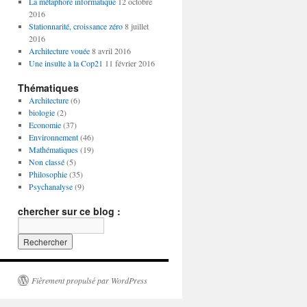
La métaphore informatique
12 octobre
2016
Stationnarité, croissance zéro
8 juillet
2016
Architecture vouée
8 avril 2016
Une insulte à la Cop21
11 février 2016
Thématiques
Architecture
(6)
biologie
(2)
Economie
(37)
Environnement
(46)
Mathématiques
(19)
Non classé
(5)
Philosophie
(35)
Psychanalyse
(9)
chercher sur ce blog :
Fièrement propulsé par WordPress