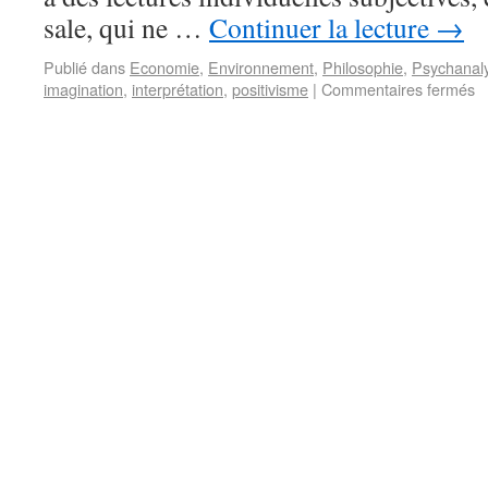
sale, qui ne …
Continuer la lecture
→
Publié dans
Economie
,
Environnement
,
Philosophie
,
Psychanal
imagination
,
interprétation
,
positivisme
|
Commentaires fermés