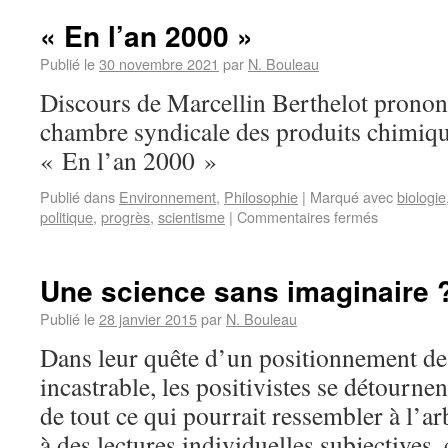
« En l’an 2000 »
Publié le
30 novembre 2021
par
N. Bouleau
Discours de Marcellin Berthelot pronon
chambre syndicale des produits chimiques
« En l’an 2000 »
Publié dans
Environnement
,
Philosophie
|
Marqué avec
biologie
politique
,
progrès
,
scientisme
|
Commentaires fermés
Une science sans imaginaire 
Publié le
28 janvier 2015
par
N. Bouleau
Dans leur quête d’un positionnement de
incastrable, les positivistes se détournen
de tout ce qui pourrait ressembler à l’ar
à des lectures individuelles subjective