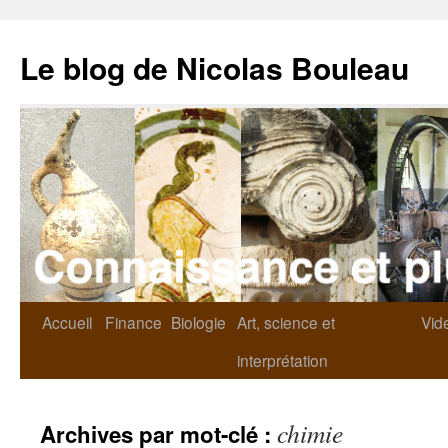
Le blog de Nicolas Bouleau
Accueil
Finance
Biologie
Art, science et
Vid
interprétation
chimie
Archives par mot-clé :