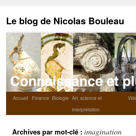
Le blog de Nicolas Bouleau
Accueil
Finance
Biologie
Art, science et
Vid
interprétation
imagination
Archives par mot-clé :