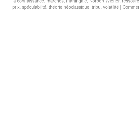
la connaissance
,
marchés
,
martingale
,
Norbert Wiener
,
ressour
prix
,
spéculabilité
,
théorie néoclassique
,
tribu
,
volatilité
|
Comment