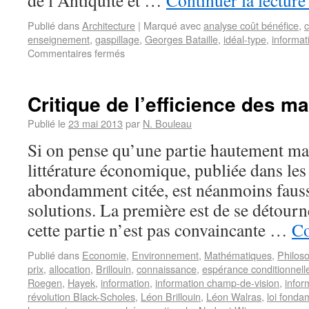
de l’Antiquité et …
Continuer la lectur
Publié dans
Architecture
|
Marqué avec
analyse coût bénéfice
,
c
enseignement
,
gaspillage
,
Georges Bataille
,
idéal-type
,
informat
Commentaires fermés
Critique de l’efficience des m
Publié le
23 mai 2013
par
N. Bouleau
Si on pense qu’une partie hautement ma
littérature économique, publiée dans les
abondamment citée, est néanmoins fauss
solutions. La première est de se détour
cette partie n’est pas convaincante …
Co
Publié dans
Economie
,
Environnement
,
Mathématiques
,
Philos
prix
,
allocation
,
Brillouin
,
connaissance
,
espérance conditionnell
Roegen
,
Hayek
,
information
,
information champ-de-vision
,
infor
révolution Black-Scholes
,
Léon Brillouin
,
Léon Walras
,
loi fonda