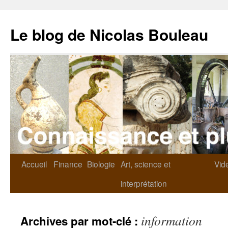
Le blog de Nicolas Bouleau
Accueil
Finance
Biologie
Art, science et
Vid
interprétation
information
Archives par mot-clé :