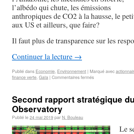
l’albédo qui chute, les émissions
anthropiques de CO2 à la hausse, le pet
aux US et ailleurs, que faire?
Il faut plus de transparence sur les respo
Continuer la lecture
→
Publié dans
Economie
,
Environnement
|
Marqué avec
actionnai
finance verte
,
Gaïa
|
Commentaires fermés
Second rapport stratégique d
Observatory
Publié le
24 mai 2019
par
N. Bouleau
Le s