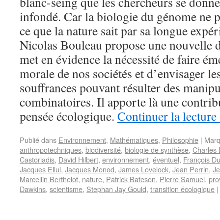
blanc-seing que les chercheurs se donnen
infondé. Car la biologie du génome ne p
ce que la nature sait par sa longue expér
Nicolas Bouleau propose une nouvelle dé
met en évidence la nécessité de faire é
morale de nos sociétés et d’envisager les
souffrances pouvant résulter des manipu
combinatoires. Il apporte là une contrib
pensée écologique.
Continuer la lecture
Publié dans
Environnement
,
Mathématiques
,
Philosophie
|
Marq
anthropotechniques
,
biodiversité
,
biologie de synthèse
,
Charles 
Castoriadis
,
David Hilbert
,
environnement
,
éventuel
,
François Du
Jacques Ellul
,
Jacques Monod
,
James Lovelock
,
Jean Perrin
,
Je
Marcellin Berthelot
,
nature
,
Patrick Bateson
,
Pierre Samuel
,
pro
Dawkins
,
scientisme
,
Stephan Jay Gould
,
transition écologique
|