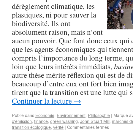
dérèglement climatique, les
plastiques, ni pour sauver la
biodiversité. Ils ont
absolument raison, mais n’ont
aucun pouvoir. Que font donc ceux qui e
que les agents économiques qui tiennent 
compris l’importance du long terme, qu’
loin que leurs intérêts immédiats,
busine
autre thèse mérite réflexion qui est de d
beaucoup d’entre eux ont fort bien imag
tirent que la transition est une lutte qui
Continuer la lecture
→
Publié dans
Economie
,
Environnement
,
Philosophie
|
Marqué a
d'émission
,
finance
,
green washing
,
John Stuart Mill
,
marchés d
transition écologique
,
vérité
|
Commentaires fermés