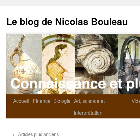
Le blog de Nicolas Bouleau
Accueil
Finance
Biologie
Art, science et
Vid
interprétation
←
Articles plus anciens