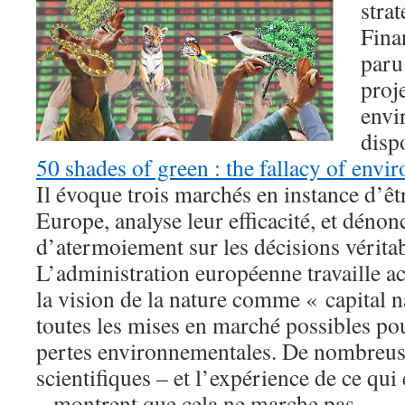
stra
Fina
paru
proj
envi
disp
50 shades of green : the fallacy of env
Il évoque trois marchés en instance d’êt
Europe, analyse leur efficacité, et dénon
d’atermoiement sur les décisions véritab
L’administration européenne travaille ac
la vision de la nature comme « capital na
toutes les mises en marché possibles p
pertes environnementales. De nombreus
scientifiques – et l’expérience de ce qui 
– montrent que cela ne marche pas.