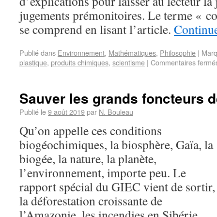
d’explications pour laisser au lecteur la 
jugements prémonitoires. Le terme « con
se comprend en lisant l’article.
Continue
Publié dans
Environnement
,
Mathématiques
,
Philosophie
|
Marq
plastique
,
produits chimiques
,
scientisme
|
Commentaires fermé
Sauver les grands foncteurs de
Publié le
9 août 2019
par
N. Bouleau
Qu’on appelle ces conditions
biogéochimiques, la biosphère, Gaïa, la
biogée, la nature, la planète,
l’environnement, importe peu. Le
rapport spécial du GIEC vient de sortir,
la déforestation croissante de
l’Amazonie, les incendies en Sibérie,