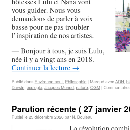
hôtesses Lulu et Nana vont
vous guider. Nous vous
demandons de parler à voix
basse pour ne pas troubler
l’inspiration de nos artistes.
— Bonjour à tous, je suis Lulu,
née il y a vingt ans en 2018.
Continuer la lecture
→
Publié dans
Environnement
,
Philosophie
|
Marqué avec
ADN
,
bi
Darwin
,
écologie
,
Jacques Monod
,
nature
,
OGM
|
Commentaires
Parution récente ( 27 janvier 2
Publié le
25 décembre 2020
par
N. Bouleau
La révolution combin